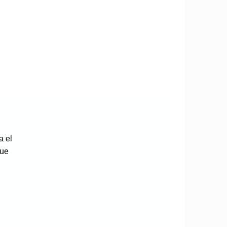
a el
que