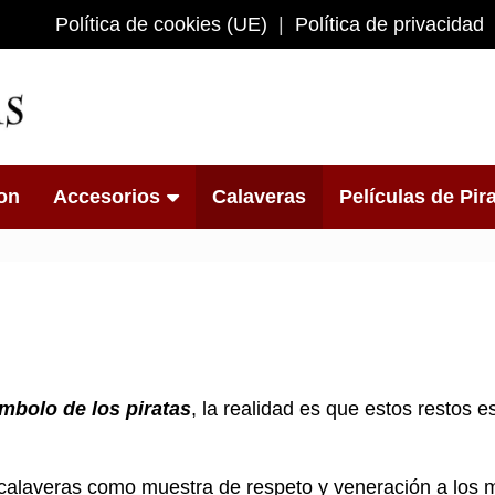
Política de cookies (UE)
Política de privacidad
s
on
Accesorios
Calaveras
Películas de Pir
ímbolo de los piratas
, la realidad es que estos restos
 calaveras como muestra de respeto y veneración a los