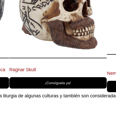
ica
Ragnar Skull
Nem
¡Consíguela ya!
a liturgia de algunas culturas y también son considerada