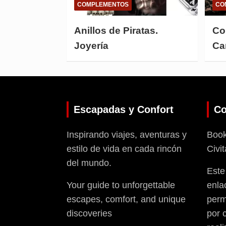
COMPLEMENTOS
CO
Anillos de Piratas.
Col
Joyería
Ca
Escapadas y Confort
Co
Inspirando viajes, aventuras y
Booki
estilo de vida en cada rincón
Civit
del mundo.
Este
Your guide to unforgettable
enla
escapes, comfort, and unique
perm
discoveries
por 