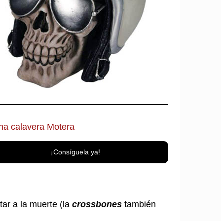
ha calavera Motera
¡Consíguela ya!
tar a la muerte (la
crossbones
también