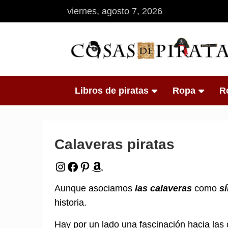
Saltar
viernes, agosto 7, 2026
al
contenido
Tienda online de artículos de piratas
Cosas de Pirata
Libros de piratas
Ropa
R
Calaveras piratas
Instagram
Facebook
Pinterest
Amazon
Aunque asociamos
las calaveras
como
s
historia.
Hay por un lado una fascinación hacia las