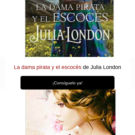
La dama pirata y el escocés
de Julia London
¡Consíguelo ya!