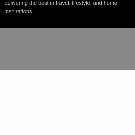
delivering the best in travel, lifestyle, and home
inspirations
Copyright ©2026
Cosas de Piratas
Política de privacidad
Tema por:
Theme Horse
Funciona gracias a:
WordPress