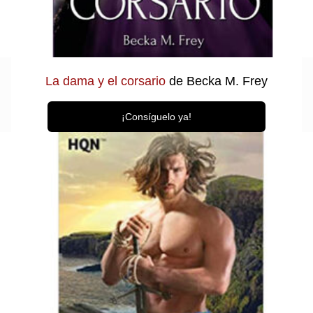
La dama y el corsario
de Becka M. Frey
¡Consíguelo ya!