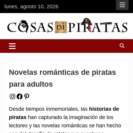
Saltar
lunes, agosto 10, 2026
al
contenido
Tienda online de artículos de piratas
Cosas de Piratas
Novelas románticas de piratas
para adultos
Instagram
Facebook
Pinterest
Desde tiempos inmemoriales, las
historias de
piratas
han capturado la imaginación de los
lectores y las novelas románticas se han hecho