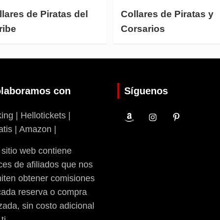
lares de Piratas del
Collares de Piratas y
ribe
Corsarios
laboramos con
Síguenos
ng | Hellotickets |
atis | Amazon |
 sitio web contiene
ces de afiliados que nos
iten obtener comisiones
cada reserva o compra
zada, sin costo adicional
ti