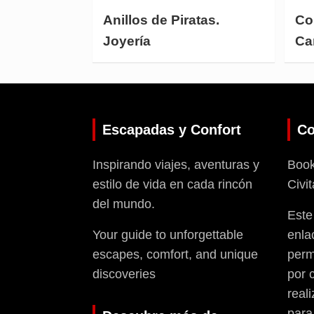
Anillos de Piratas.
Col
Joyería
Ca
Escapadas y Confort
Co
Inspirando viajes, aventuras y
Booki
estilo de vida en cada rincón
Civit
del mundo.
Este
Your guide to unforgettable
enla
escapes, comfort, and unique
perm
discoveries
por 
reali
para 