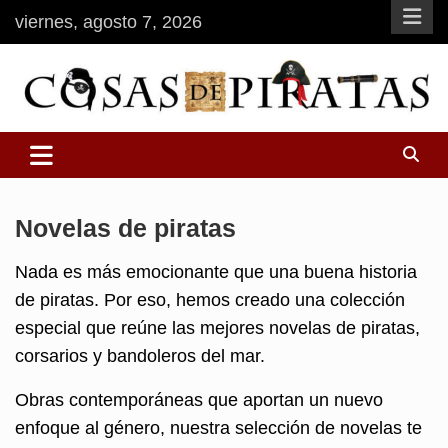
Saltar
viernes, agosto 7, 2026
al
contenido
Tienda online de artículos de piratas
Cosas de Piratas
Novelas de piratas
Nada es más emocionante que una buena historia
de piratas. Por eso, hemos creado una colección
especial que reúne las mejores novelas de piratas,
corsarios y bandoleros del mar.
Obras contemporáneas que aportan un nuevo
enfoque al género, nuestra selección de novelas te