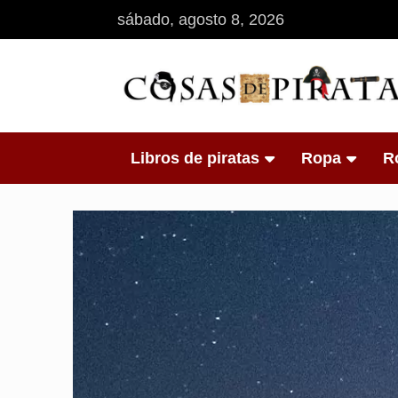
Saltar
sábado, agosto 8, 2026
al
contenido
Tienda online de artículos de piratas
Cosas de Pirata
Libros de piratas
Ropa
R