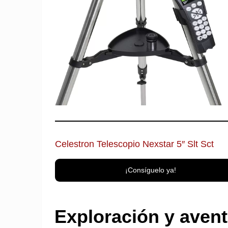
Celestron Telescopio Nexstar 5″ Slt Sct
¡Consíguelo ya!
Exploración y aven