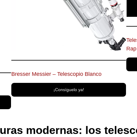
Tele
Rap
Bresser Messier – Telescopio Blanco
¡Consíguelo ya!
turas modernas: los teles