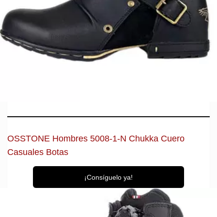
OSSTONE Hombres 5008-1-N Chukka Cuero
Casuales Botas
¡Consíguelo ya!