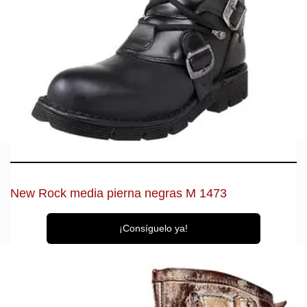
New Rock media pierna negras M 1473
¡Consíguelo ya!