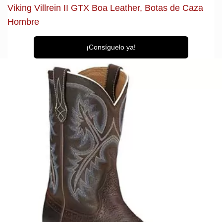
Viking Vi​l​l​r​e​i​n​ II GTX Boa Le​a​t​h​e​r​, Botas de Caza
Hombre
¡Consíguelo ya!